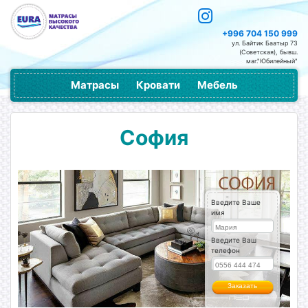
+996 704 150 999
ул. Байтик Баатыр 73
(Советская), бывш.
маг."Юбилейный"
Матрасы
Кровати
Мебель
София
';
Введите Ваше
имя
Введите Ваш
телефон