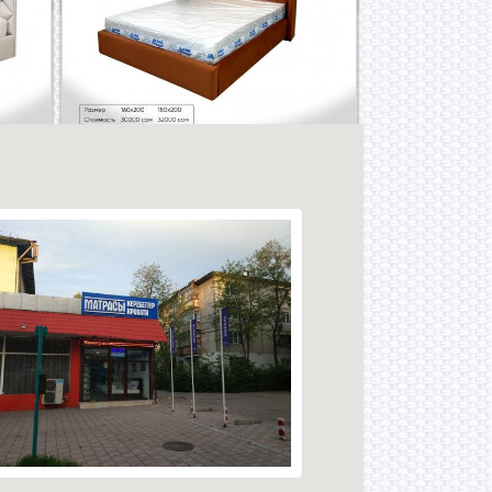
альше
Читать дальше
Кровать "Честер"
альше
Читать дальше
19.01.2019 15:15
Лулу с ушками
альше
Читать дальше
07.05.2017 16:02