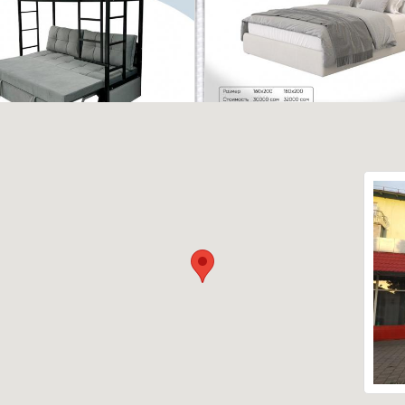
Читать дальше
Читать д
ать Кемер
Кровать Мальта
Читать дальше
Читать д
2.2024 10:16
19.01.2019 15:17
ъярусная кровать
Кровать Геометрия
форт
Читать д
07.05.2017 17:07
Читать дальше
5.2017 16:00